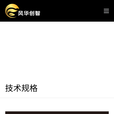
GR308S MAX
GR308S MAX是风华创智自主研发的全功能GPU产
品，深度融合计算与渲染，专为AI、科学计算等高
负载场景优化。搭载112GB GDDR6显存与
2240GB/s超高带宽，轻松应对超大规模大模型推理
及8K超高清视频处理。同时，支持SR-IOV虚拟化技
术并内置强大的硬件编解码引擎，展现出卓越的多
任务并发处理能力；配合PCIe 5.0高速接口，可广泛
适配多元算力平台，以极致性能赋能智算中心与一
技术规格
体机场景。