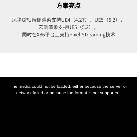
方案亮点
风华GPU端侧渲染支持UE4（4.27）、UE5（5.2），
云侧渲染支持UE5（5.2），
同时在X86平台上支持Pixel Streaming技术
This
is
a
The media could not be loaded, either because the server or
modal
window.
network failed or because the format is not supported.