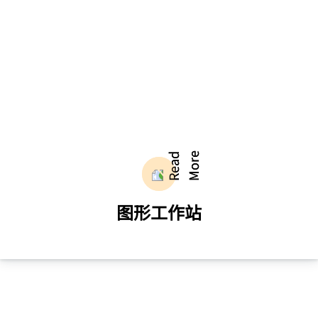
了解更多
图形工作站
实现流畅的3D建模、渲染和设计体验，加速
复杂数据处理和视觉效果创作，助力用户实
现创意梦想。
了解更多