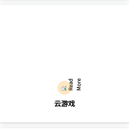
的计算能力和效率，以满足处理复杂科学、
工程或商业问题的需求。
了解更多
云游戏
创新技术打造超高性能、低延时的游戏环
境，让玩家尽情畅享顶尖游戏作品，摆脱设