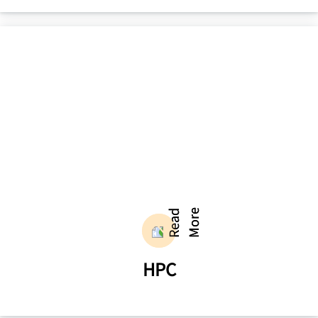
加快模型训练和推理过程，实现更快速、更
智能的应用部署。
了解更多
HPC
利用先进的计算技术和系统架构，提供强大