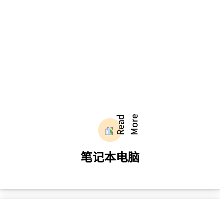
了解更多
笔记本电脑
全方位低功耗的笔记本解决方案，为用户提
供高能效比、多屏办公和可靠的本土生产环
境。