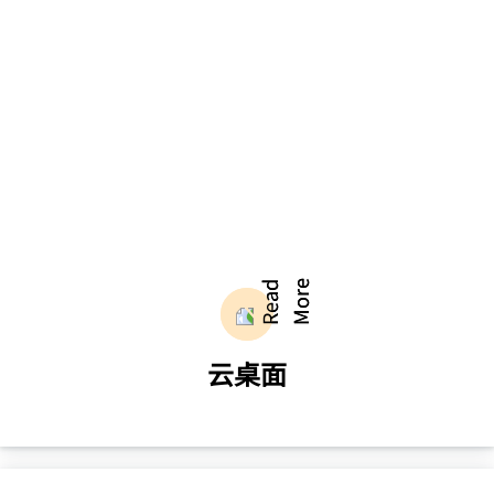
备瓶颈，带来独一无二沉浸感视听体验
了解更多
云桌面
将用户的工作环境和应用程序虚拟化于云端
服务器，实现远程访问、高度定制的桌面体
验。