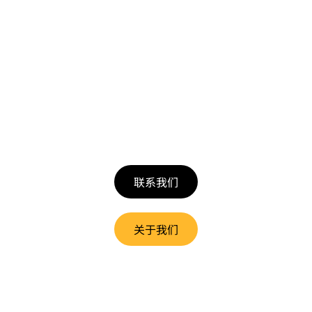
让风华走进千家万户，赋能
智慧生活！
联系我们
关于我们