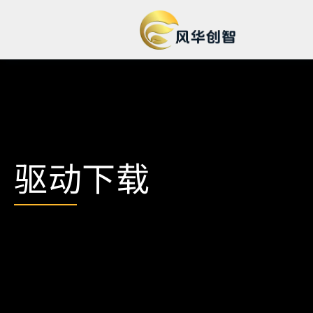
芯片产品
显卡产品
风华1号
智算中心
风华2号
GR308S MAX
驱动下载
风华3号
GR308S