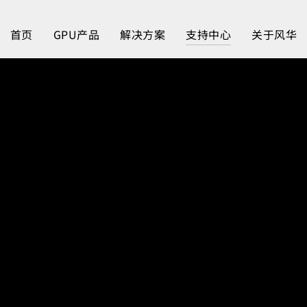
首页
GPU产品
解决方案
支持中心
关于风华
平台&应用支持列表
计算
图形
驱动下载
人工智能
数字办公
云游戏
图形工作站
HPC
云桌面
GR210A
GR308D
文档中心
笔记本电脑
GR210B
GR108D
图形工作站
GR212A
GR212M